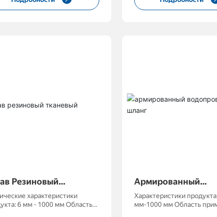
ер длины: может быть
Размер длины: может бы
товлен по требованиям
изготовлен по требовани
давление: 1-100
проекта Рабочее давление: 1-100
МПа
ав Резиновый
Армированный
аневый
Водопроводный Ш
ические характеристики
Характеристики продукта:
кта: 6 мм - 1000 мм Область
мм-1000 мм Область применения:
енения: водоснабжение,
подача воды, подача масл