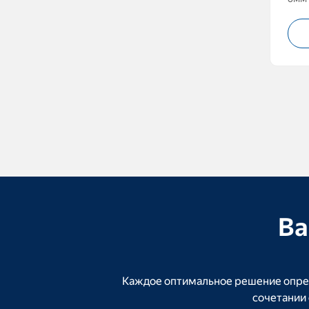
пода
всасыва
може
соо
требовани
1-1
Ва
Каждое оптимальное решение опред
сочетании 