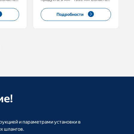
ние,
применения: водоснабжение,
е, изгиб
нефтепроводы, всасывание, изгиб
Подробности
ть
Размер длины: может быть
альному
изготовлен по требованиям
проекта Рабочее давление: 1-100
МПа
ие!
укцией и параметрами установки в
ых шлангов.