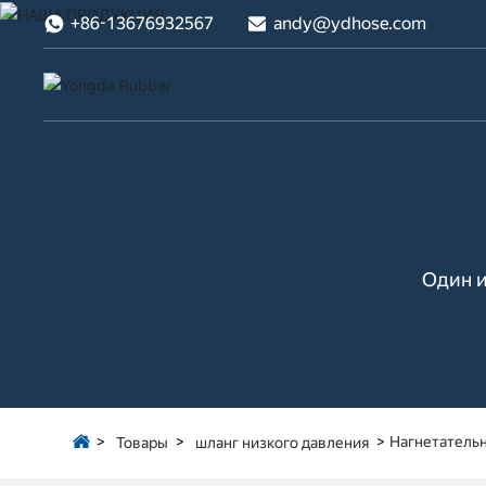
+86-13676932567
andy@ydhose.com
Один и
Нагнетатель
Товары
шланг низкого давления