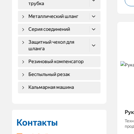
Разм
трубка
изго
проекта Рабочее 
Металлический шланг
МПа
Серия соединений
Защитный чехол для
шланга
Резиновый компенсатор
Беспыльный резак
Кальмарная машина
Рук
Тк
Контакты
Техн
проду
прим