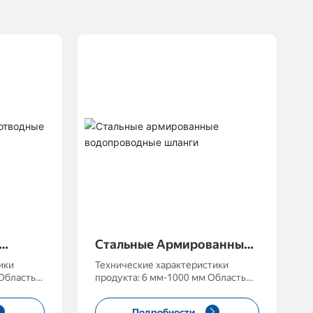
Стальные Армированные
бы С
Водопроводные Шланги
ики
Технические характеристики
продукта: 6 мм-1000 мм Область
ние,
применения: транспортировка
е, изгиб
воды, транспортировка масла,
Подробности