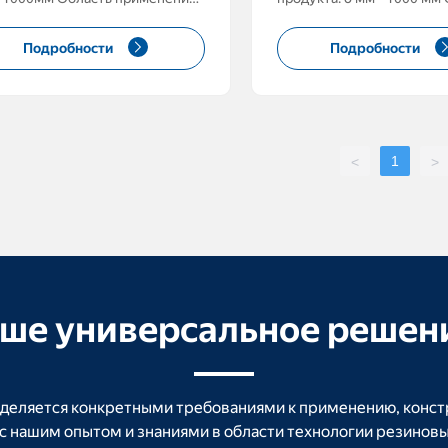
ча воды, подача масла,
применения: водоснабже
ние, изгиб Размеры длины:
нефтепроводы, всасывани
Подробности
Подробности
т быть изготовлена на заказ в
Размер длины: может бы
тветствии с инженерными
изготовлен по индивиду
ями Рабочее давление:
заказу Рабочее давление: 1-100
00 МПа
МПа
1
<
>
ше универсальное решен
еляется конкретными требованиями к применению, констр
с нашим опытом и знаниями в области технологии резинов