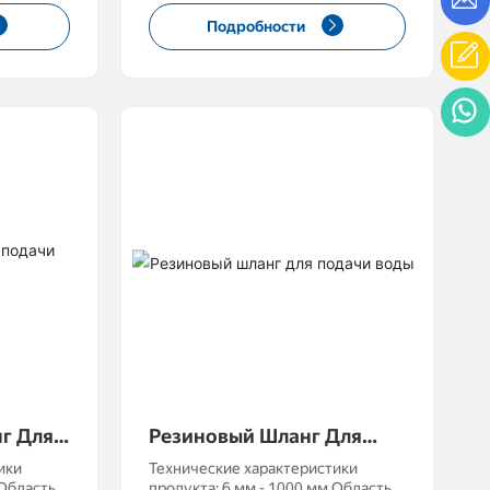
всасывание, изгиб Размер длины:
Подробности
 заказ в
может быть настроен в
ными
соответствии с инженерными
требованиями Рабочее давление:
1-100МПа
г Для
Резиновый Шланг Для
Подачи Воды
ики
Технические характеристики
продукта: 6 мм - 1000 мм Область