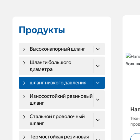
Продукты
Высоконапорный шланг
Шланги большого
диаметра
шланг низкого давления
Износостойкий резиновый
шланг
На
Шл
Стальной проволочный
Техн
Ди
шланг
проду
прим
нефт
Термостойкая резиновая