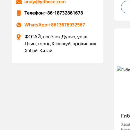
andy@ydhose.com
нефт
Разм
Телефон:
+86-18732861678
изго
заказу Рабочее давл
МПа
WhatsApp:
+8613676932567
ФОТАЙ, посёлок Дуцяо, уезд
Цзин, город Хэньшуй, провинция
Хэбэй, Китай
Гиб
И 
Хара
6мм-1000мм