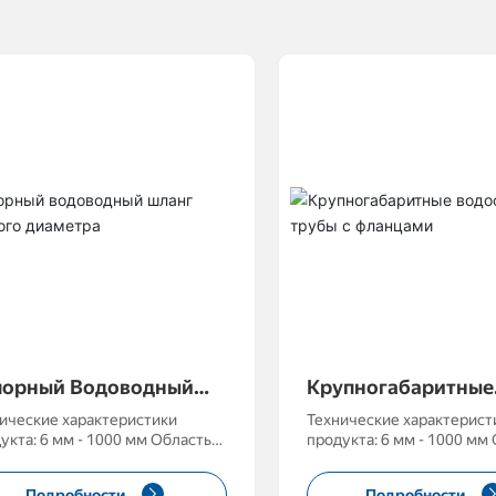
порный Водоводный
Крупногабаритные
анг Большого
Водоотводные Тру
ические характеристики
Технические характерист
аметра
Фланцами
кта: 6 мм - 1000 мм Область
продукта: 6 мм - 1000 мм Область
енения: водоснабжение,
применения: водоснабже
епроводы, всасывание, изгиб
нефтепроводы, всасывани
Подробности
Подробности