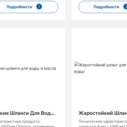
епроводы, всасывание, изгиб
всасывание, изгиб Размер длины:
Подробности
Подробности
ер длины: может быть
может быть изготовлен на
товлен по индивидуальному
соответствии с инженер
ение: 1-100
требованиями Рабочее давление:
1-100 МПа
кие Шланги Для Воды
Жаростойкий Шлан
Масла
Подачи Воды
ктеристики продукта:
Технические характерист
 Область применения:
продукта: 6 мм - 1000 мм Область