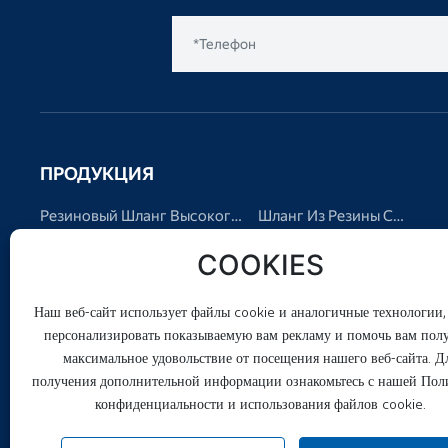
ПРОДУКЦИЯ
Резиновый Шланг Высокого
Шланг Из Резины С
Давления
Тканевым Усилением
Шланг Из Износостойкой
Стальная Проволока
COOKIES
Резины
Резиновый Шланг
Шланг Из Термостойкой
Металлический Шланг
Наш веб-сайт использует файлы cookie и аналогичные технологии,
Резины
Шланговый Фитинг
Защитный Чехол Для
персонализировать показываемую вам рекламу и помочь вам пол
Резинового Шланга
максимальное удовольствие от посещения нашего веб-сайта. Д
Резиновый Гибкий
получения дополнительной информации ознакомьтесь с нашей Пол
Соединитель
конфиденциальности и использования файлов cookie.