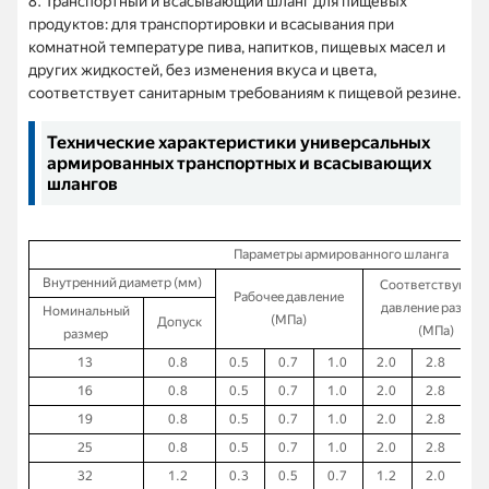
8. Транспортный и всасывающий шланг для пищевых
продуктов: для транспортировки и всасывания при
комнатной температуре пива, напитков, пищевых масел и
других жидкостей, без изменения вкуса и цвета,
соответствует санитарным требованиям к пищевой резине.
Технические характеристики универсальных
армированных транспортных и всасывающих
шлангов
Параметры армированного шланга
Внутренний диаметр (мм)
Соответствующе
Рабочее давление
давление разрыв
Номинальный
(МПа)
Допуск
(МПа)
размер
13
0.8
0.5
0.7
1.0
2.0
2.8
4.
16
0.8
0.5
0.7
1.0
2.0
2.8
4.
19
0.8
0.5
0.7
1.0
2.0
2.8
4.
25
0.8
0.5
0.7
1.0
2.0
2.8
4.
32
1.2
0.3
0.5
0.7
1.2
2.0
2.