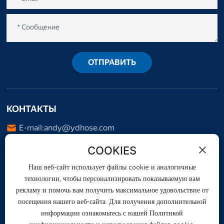
ОТПРАВИТЬ
КОНТАКТЫ
E-mail:
andy@ydhose.com
Тел.:
+86-18732861678
COOKIES
WhatsApp:
+8613676932567
Наш веб-сайт использует файлы cookie и аналогичные
Адрес: Fotai, Duqiao Town, Jing County, Hengshui City,
технологии, чтобы персонализировать показываемую вам
Hebei Province, China
рекламу и помочь вам получить максимальное удовольствие от
посещения нашего веб-сайта. Для получения дополнительной
информации ознакомьтесь с нашей Политикой