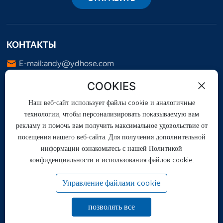
КОНТАКТЫ
E-mail:
andy@ydhose.com
Тел.:
+86-18732861678
COOKIES
WhatsApp:
+8613676932567
Наш веб-сайт использует файлы cookie и аналогичные
Адрес: Fotai, Duqiao Town, Jing County, Hengshui City,
технологии, чтобы персонализировать показываемую вам
Hebei Province, China
рекламу и помочь вам получить максимальное удовольствие от
посещения нашего веб-сайта. Для получения дополнительной
информации ознакомьтесь с нашей Политикой
конфиденциальности и использования файлов cookie.
Управление файлами cookie
Copyright © Hebei Yongda Rubber Co., Ltd.
Лицензия
позволять все
冀ICP备2023038175号-2
Работает на 300.cn
|
ТЕГИ
|
Политика конфиденциальности