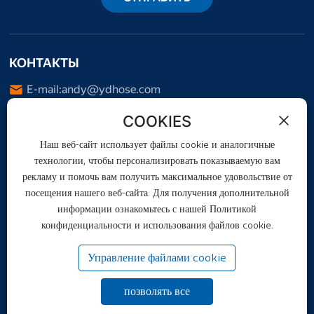
КОНТАКТЫ
E-mail:
andy@ydhose.com
Тел.:
+86-18732861678
COOKIES
WhatsApp:
+8613676932567
Наш веб-сайт использует файлы cookie и аналогичные
Адрес: Fotai, Duqiao Town, Jing County, Hengshui City,
технологии, чтобы персонализировать показываемую вам
Hebei Province, China
рекламу и помочь вам получить максимальное удовольствие от
посещения нашего веб-сайта. Для получения дополнительной
информации ознакомьтесь с нашей Политикой
конфиденциальности и использования файлов cookie.
Управление файлами cookie
Copyright © Hebei Yongda Rubber Co., Ltd.
Лицензия
позволять все
冀ICP备2023038175号-2
Работает на 300.cn
|
ТЕГИ
|
Политика конфиденциальности