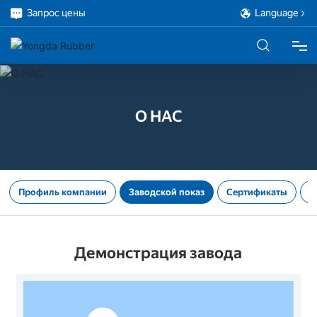
Запрос цены
Language
ДОМ
О НАС
ПРОДУКЦИЯ
О НАС
Профиль компании
Заводской показ
Сертификаты
В
ПРОЕКТ
Демонстрация завода
ОБСЛУЖИВАНИЕ
БЛОГ