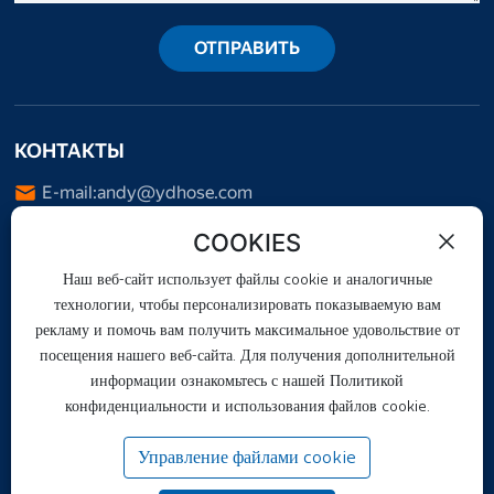
ОТПРАВИТЬ
КОНТАКТЫ
E-mail:
andy@ydhose.com
Тел.:
+86-18732861678
COOKIES
WhatsApp:
+8613676932567
Наш веб-сайт использует файлы cookie и аналогичные
Адрес: Fotai, Duqiao Town, Jing County, Hengshui City,
технологии, чтобы персонализировать показываемую вам
Hebei Province, China
рекламу и помочь вам получить максимальное удовольствие от
посещения нашего веб-сайта. Для получения дополнительной
информации ознакомьтесь с нашей Политикой
конфиденциальности и использования файлов cookie.
Управление файлами cookie
Copyright © Hebei Yongda Rubber Co., Ltd.
Лицензия