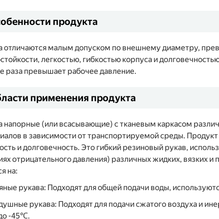
обенности продукта
а отличаются малым допуском по внешнему диаметру, пре
стойкости, легкостью, гибкостью корпуса и долговечность
е раза превышает рабочее давление.
ласти применения продукта
а напорные (или всасывающие) с тканевым каркасом разли
иалов в зависимости от транспортируемой среды. Продукт
ость и долговечность. Это гибкий резиновый рукав, исполь
иях отрицательного давления) различных жидких, вязких и
я на:
дяные рукава: Подходят для общей подачи воды, используют
здушные рукава: Подходят для подачи сжатого воздуха и ин
до -45℃.