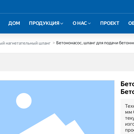
ДОМ
ПРОДУКЦИЯ
О НАС
ПРОЕКТ
О
Бетононасос, шланг для подачи бетонн
ый нагнетательный шланг
Бет
Бет
Тех
мм 
тек
изг
про