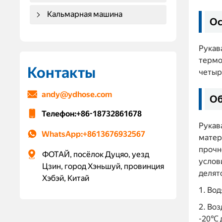
Кальмарная машина
Ос
Рукав
термо
Контакты
четыр
andy@ydhose.com
Об
Телефон:
+86-18732861678
Рукав
WhatsApp:
+8613676932567
матер
прочн
ФОТАЙ, посёлок Дуцяо, уезд
услов
Цзин, город Хэньшуй, провинция
делятс
Хэбэй, Китай
1. Во
2. Во
-20℃ 