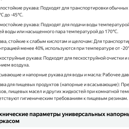
слостойкие рукава: Подходят для транспортировки обычны
0℃ до -45℃.
рмостойкие рукава: Подходят для подачи воды температурой
ей воды или насыщенного пара температурой до 170℃.
кава, стойкие к слабым кислотам и щелочам: Для транспорт
нтрацией менее 40%, используются при температуре от -20
скоструйные рукава: Подходят для пескоструйной очистки 
нием воздуха.
асывающие и напорные рукава для воды и масла: Рабочее дав
кава для пищевых продуктов (напорные и всасывающие): Пр
ков, пищевых масел и других жидкостей при комнатной темп
етствуют гигиеническим требованиям к пищевым резинам.
хнические параметры универсальных напорны
ркасом