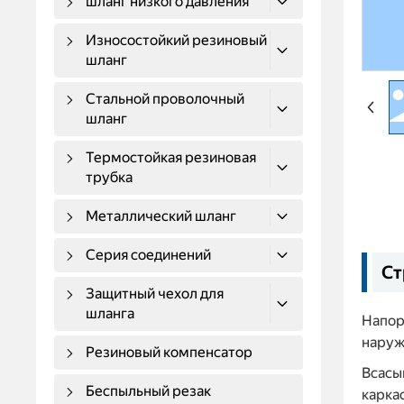
шланг низкого давления
Износостойкий резиновый
шланг
Стальной проволочный
шланг
Термостойкая резиновая
трубка
Металлический шланг
Серия соединений
Ст
Защитный чехол для
шланга
Напор
наруж
Резиновый компенсатор
Всасы
Беспыльный резак
карка