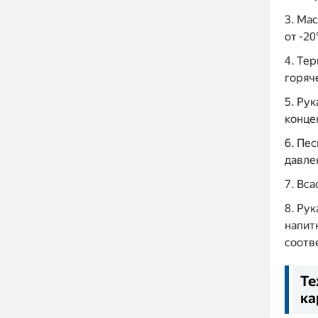
3. Ма
от -2
4. Те
горяч
5. Ру
конце
6. Пе
давле
7. Вс
8. Ру
напит
соотв
Те
ка