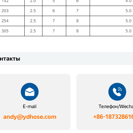
152
2.0
5
6
4.0
203
2.5
6
7
5.0
254
2.5
7
8
5.0
305
2.5
7
8
5.0
нтакты
E-mail
Телефон/Wech
andy@ydhose.com
+86-18732861