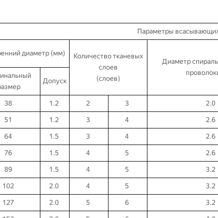
Параметры всасывающих
енний диаметр (мм)
Количество тканевых
Диаметр спираль
слоев
проволок
инальный
(слоев)
Допуск
размер
38
1.2
2
3
2.0
51
1.2
3
4
2.6
64
1.5
3
4
2.6
76
1.5
4
5
2.6
89
1.5
4
5
3.2
102
2.0
4
5
3.2
127
2.0
5
6
3.2